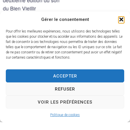
deuxième édition du son
du Bien Vieillir
Gérer le consentement
Mercredi 10 septembre
2025
Pour offrir les meilleures expériences, nous utilisons des technologies telles
que les cookies pour stocker et/ou accéder aux informations des appareils. Le
De 14 h à 18 h
fait de consentir à ces technologies nous permettra de traiter des données
telles que le comportement de navigation ou les ID uniques sur ce site. Le fait
Salle Georges Billebault
de ne pas consentir ou de retirer son consentement peut avoir un effet négatif
- 6, avnue Foch à Illiers-
sur certaines caractéristiques et fonctions.
Combray
ACCEPTER
Vous souhaitez vous
informer ou tester vos
REFUSER
capacités motrices, votre
VOIR LES PRÉFÉRENCES
mémoire, vos
connaissances en sécurité
Politique de cookies
numérique ainsi que bien