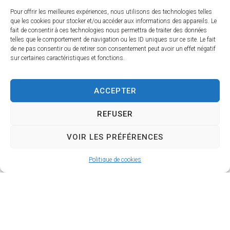
Attention :
Pour offrir les meilleures expériences, nous utilisons des technologies telles
La pré-demande concerne uniquement un dossier
que les cookies pour stocker et/ou accéder aux informations des appareils. Le
déposé en France.
fait de consentir à ces technologies nous permettra de traiter des données
telles que le comportement de navigation ou les ID uniques sur ce site. Le fait
de ne pas consentir ou de retirer son consentement peut avoir un effet négatif
Prendre rendez-vous à la marie
sur certaines caractéristiques et fonctions.
Le passeport biométrique
Pour obtenir un passeport biométrique, il faut se
ACCEPTER
rendre dans une mairie équipée avec les pièces
justificatives nécessaires.
REFUSER
Avant tout, il faut faire une pré-demande en ligne.
VOIR LES PRÉFÉRENCES
Politique de cookies
Élections
Inscriptions sur les listes électorales
Opérations de vote
Élections et référendums