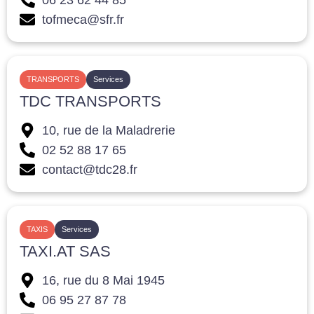
06 23 62 44 85
tofmeca@sfr.fr
TRANSPORTS
Services
TDC TRANSPORTS
10, rue de la Maladrerie
02 52 88 17 65
contact@tdc28.fr
TAXIS
Services
TAXI.AT SAS
16, rue du 8 Mai 1945
06 95 27 87 78