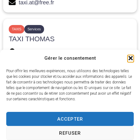
taxi.at@free.fr
TAXIS
Services
TAXI THOMAS
15, rue St Hilaire
Gérer le consentement
06 10 61 55 03
taxi.thomas@outlook.fr
Pour offrir les meilleures expériences, nous utilisons des technologies telles
que les cookies pour stocker et/ou accéder aux informations des appareils. Le
fait de consentir à ces technologies nous permettra de traiter des données
telles que le comportement de navigation ou les ID uniques sur ce site. Le fait
de ne pas consentir ou de retirer son consentement peut avoir un effet négatif
TAXIS
Services
sur certaines caractéristiques et fonctions.
TAXI GIROUX
5, rue de Chartres
ACCEPTER
02 37 24 31 08
REFUSER
girouxambutax197@orange.fr