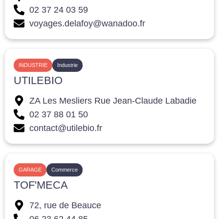
02 37 24 03 59
voyages.delafoy@wanadoo.fr
INDUSTRIE
Industrie
UTILEBIO
ZA Les Mesliers Rue Jean-Claude Labadie
02 37 88 01 50
contact@utilebio.fr
GARAGE
Commerce
TOF'MECA
72, rue de Beauce