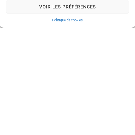
VOIR LES PRÉFÉRENCES
Politique de cookies
BANQUES – ASSURANCES
Services
SWISSLIFE ASSURANCES
8 bis, place de l'Eglise
02 37 24 12 09
illierscombray@agence-swisslife.fr
METALLERIE
Artisan
SOS TOLERIE CHAUDRONNERIE
06 07 27 26 33
sos.tolerie.chaudronnerie@gmail.com