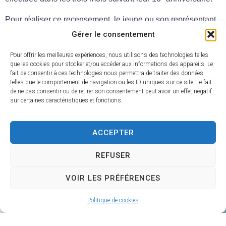
Pour réaliser ce recensement, le jeune ou son représentant
légal doit se présenter en mairie muni des documents
Gérer le consentement
suivants :
Pour offrir les meilleures expériences, nous utilisons des technologies telles
que les cookies pour stocker et/ou accéder aux informations des appareils. Le
Une pièce d’identité,
fait de consentir à ces technologies nous permettra de traiter des données
Le livret de famille.
telles que le comportement de navigation ou les ID uniques sur ce site. Le fait
de ne pas consentir ou de retirer son consentement peut avoir un effet négatif
sur certaines caractéristiques et fonctions.
Le document délivré à l’issue de ce recensement est
indispensable pour se présenter à certains examens et
concours, tels que le baccalauréat ou le permis de conduire.
ACCEPTER
N’attendez pas pour effectuer cette formalité essentielle !
REFUSER
Prendre rendez-vous
Faire la
VOIR LES PRÉFÉRENCES
en mairie au 02 37
démarche sur
24 00 05
internet
Politique de cookies