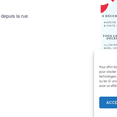
s depuis la rue
Pour offrir l
pour stocker 
technologies
ou les ID uni
avoir un effe
ACC