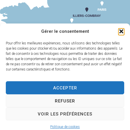
SUIV
Volaille du Perche
Gérer le consentement
Pour offrir les meilleures expériences, nous utilisons des technologies telles
que les cookies pour stocker et/ou accéder aux informations des appareils. Le
MAIRIE
HORAIRES
D'ILLIERS-
D'OUVERTURE
fait de consentir à ces technologies nous permettra de traiter des données
COMBRAY
telles que le comportement de navigation ou les ID uniques sur ce site. Le fait
Du lundi au
de ne pas consentir ou de retirer son consentement peut avoir un effet négatif
11 Rue Philebert
vendredi :
9h00-
sur certaines caractéristiques et fonctions.
Poulain
12h00 et 13h30-
28120 Illiers-
17h30
Combray
ACCEPTER
Samedi :
9h00-
02 37 24 00 05
12h00
REFUSER
Contact
VOIR LES PRÉFÉRENCES
Plan
Accessi
Confiden
Mentions
Illiers-Combray 2025 -
Politique de cookies
du site
bilité
tialité
légales
Propulsé par Utopia