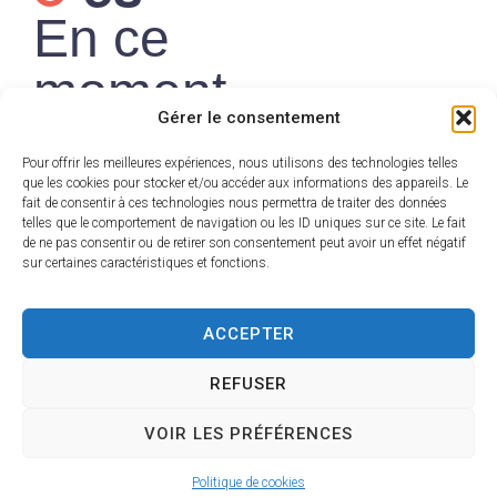
En ce
moment
Gérer le consentement
Pour offrir les meilleures expériences, nous utilisons des technologies telles
que les cookies pour stocker et/ou accéder aux informations des appareils. Le
fait de consentir à ces technologies nous permettra de traiter des données
France
telles que le comportement de navigation ou les ID uniques sur ce site. Le fait
de ne pas consentir ou de retirer son consentement peut avoir un effet négatif
Services — Un
sur certaines caractéristiques et fonctions.
seul lieu pour
ACCEPTER
toutes vos
démarches
REFUSER
Découvrir
VOIR LES PRÉFÉRENCES
Politique de cookies