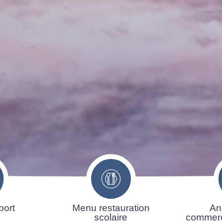
port
Menu restauration
An
scolaire
commerç