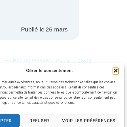
Publié le
26 mars
Ateliers numériques
Publié le
26/03
— 1er semestre
l
Gérer le consentement
2026
J
F
es meilleures expériences, nous utilisons des technologies telles que les cookies
et/ou accéder aux informations des appareils. Le fait de consentir à ces
 nous permettra de traiter des données telles que le comportement de navigation
ques sur ce site. Le fait de ne pas consentir ou de retirer son consentement peut
t négatif sur certaines caractéristiques et fonctions.
EPTER
REFUSER
VOIR LES PRÉFÉRENCES