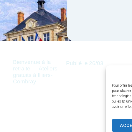
Bienvenue à la
Publié le
26/03
retraite — Ateliers
gratuits à Illiers-
Combray
Pour offrir l
pour stocker 
technologies
ou les ID uni
avoir un effe
ACC