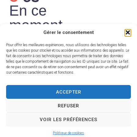
En ce
moment
Gérer le consentement
Pour offrir les meilleures expériences, nous utilisons des technologies telles
que les cookies pour stocker et/ou accéder aux informations des appareils. Le
fait de consentir à ces technologies nous permettra de traiter des données
France
telles que le comportement de navigation ou les ID uniques sur ce site. Le fait
de ne pas consentir ou de retirer son consentement peut avoir un effet négatif
Services — Un
sur certaines caractéristiques et fonctions.
seul lieu pour
ACCEPTER
toutes vos
démarches
REFUSER
Découvrir
VOIR LES PRÉFÉRENCES
Politique de cookies