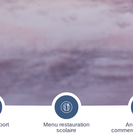
port
Menu restauration
An
scolaire
commerç