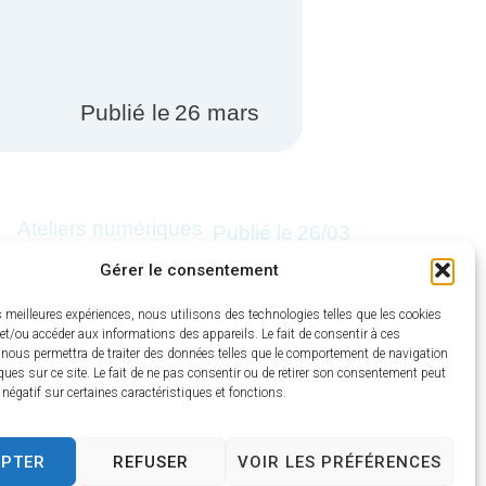
Publié le
26 mars
Ateliers numériques
Publié le
26/03
— 1er semestre
l
Gérer le consentement
2026
J
F
es meilleures expériences, nous utilisons des technologies telles que les cookies
et/ou accéder aux informations des appareils. Le fait de consentir à ces
 nous permettra de traiter des données telles que le comportement de navigation
ques sur ce site. Le fait de ne pas consentir ou de retirer son consentement peut
t négatif sur certaines caractéristiques et fonctions.
EPTER
REFUSER
VOIR LES PRÉFÉRENCES