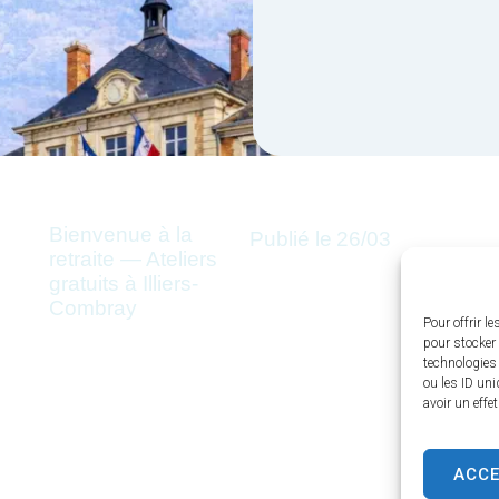
Bienvenue à la
Publié le
26/03
retraite — Ateliers
gratuits à Illiers-
Combray
Pour offrir l
pour stocker 
technologies
ou les ID uni
avoir un effe
ACC