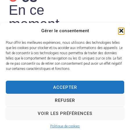
En ce
moment
Gérer le consentement
Pour offrir les meilleures expériences, nous utilisons des technologies telles
que les cookies pour stocker et/ou accéder aux informations des appareils. Le
fait de consentir à ces technologies nous permettra de traiter des données
France
telles que le comportement de navigation ou les ID uniques sur ce site. Le fait
de ne pas consentir ou de retirer son consentement peut avoir un effet négatif
Services — Un
sur certaines caractéristiques et fonctions.
seul lieu pour
ACCEPTER
toutes vos
démarches
REFUSER
Découvrir
VOIR LES PRÉFÉRENCES
Politique de cookies