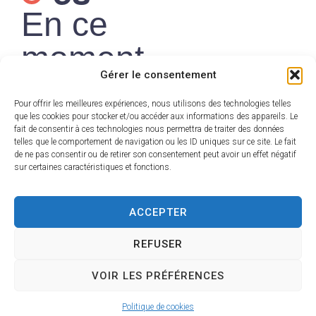
En ce
moment
Gérer le consentement
Pour offrir les meilleures expériences, nous utilisons des technologies telles
que les cookies pour stocker et/ou accéder aux informations des appareils. Le
fait de consentir à ces technologies nous permettra de traiter des données
France
telles que le comportement de navigation ou les ID uniques sur ce site. Le fait
de ne pas consentir ou de retirer son consentement peut avoir un effet négatif
Services — Un
sur certaines caractéristiques et fonctions.
seul lieu pour
ACCEPTER
toutes vos
démarches
REFUSER
Découvrir
VOIR LES PRÉFÉRENCES
Politique de cookies