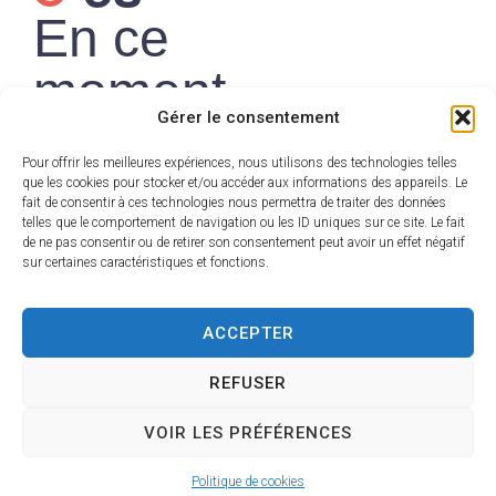
En ce
moment
Gérer le consentement
Pour offrir les meilleures expériences, nous utilisons des technologies telles
que les cookies pour stocker et/ou accéder aux informations des appareils. Le
fait de consentir à ces technologies nous permettra de traiter des données
France
telles que le comportement de navigation ou les ID uniques sur ce site. Le fait
de ne pas consentir ou de retirer son consentement peut avoir un effet négatif
Services — Un
sur certaines caractéristiques et fonctions.
seul lieu pour
ACCEPTER
toutes vos
démarches
REFUSER
Découvrir
VOIR LES PRÉFÉRENCES
Politique de cookies