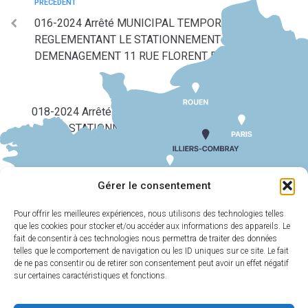
PRÉCÉDENT
016-2024 Arrêté MUNICIPAL TEMPORAIRE
REGLEMENTANT LE STATIONNEMENT
DEMENAGEMENT 11 RUE FLORENT D’ILLIERS
SUIV
018-2024 Arrêté PORTANT REGLEMENTATION DU
STATIONNEMENT ET DE LA CIRCULATION
NETTOYAGE FACADE 13 RUE FLORENT D’ILLIERS
Gérer le consentement
Pour offrir les meilleures expériences, nous utilisons des technologies telles
que les cookies pour stocker et/ou accéder aux informations des appareils. Le
MAIRIE
HORAIRES
D'ILLIERS-
D'OUVERTURE
fait de consentir à ces technologies nous permettra de traiter des données
COMBRAY
telles que le comportement de navigation ou les ID uniques sur ce site. Le fait
Du lundi au
de ne pas consentir ou de retirer son consentement peut avoir un effet négatif
11 Rue Philebert
vendredi :
9h00-
sur certaines caractéristiques et fonctions.
Poulain
12h00 et 13h30-
28120 Illiers-
17h30