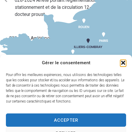
028-2024 Arrêté portant reglementation du
stationnement et de la circulation 12-14 rue du
docteur proust
SUIV
030-2024 Arrêté portant autorisation d’occupation du
domaine public pour fete foraine du printemps 2024
Gérer le consentement
Pour offrir les meilleures expériences, nous utilisons des technologies telles
que les cookies pour stocker et/ou accéder aux informations des appareils. Le
MAIRIE
HORAIRES
D'ILLIERS-
D'OUVERTURE
fait de consentir à ces technologies nous permettra de traiter des données
COMBRAY
telles que le comportement de navigation ou les ID uniques sur ce site. Le fait
Du lundi au
de ne pas consentir ou de retirer son consentement peut avoir un effet négatif
11 Rue Philebert
vendredi :
9h00-
sur certaines caractéristiques et fonctions.
Poulain
12h00 et 13h30-
28120 Illiers-
17h30
Combray
ACCEPTER
Samedi :
9h00-
02 37 24 00 05
12h00