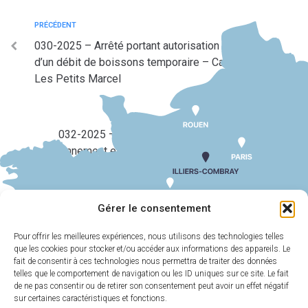
PRÉCÉDENT
030-2025 – Arrêté portant autorisation d’ouverture
d’un débit de boissons temporaire – Carnaval APE
Les Petits Marcel
SUIV
032-2025 – Arrêté portant réglementation du
stationnement et de la circulation – Carnaval APE
Les Petits Marcel (1er mars 2025)
Gérer le consentement
Pour offrir les meilleures expériences, nous utilisons des technologies telles
que les cookies pour stocker et/ou accéder aux informations des appareils. Le
MAIRIE
HORAIRES
D'ILLIERS-
D'OUVERTURE
fait de consentir à ces technologies nous permettra de traiter des données
COMBRAY
telles que le comportement de navigation ou les ID uniques sur ce site. Le fait
Du lundi au
de ne pas consentir ou de retirer son consentement peut avoir un effet négatif
11 Rue Philebert
vendredi :
9h00-
sur certaines caractéristiques et fonctions.
Poulain