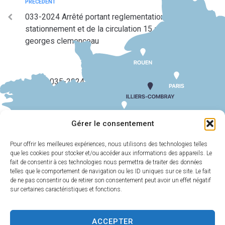
PRÉCÉDENT
033-2024 Arrêté portant reglementation du
stationnement et de la circulation 15 avenue
georges clemenceau
SUIV
035-2024 Arrêté portant reglementation du
stationnement et de la circulation rue de charmois
Gérer le consentement
Pour offrir les meilleures expériences, nous utilisons des technologies telles
que les cookies pour stocker et/ou accéder aux informations des appareils. Le
MAIRIE
HORAIRES
D'ILLIERS-
D'OUVERTURE
fait de consentir à ces technologies nous permettra de traiter des données
COMBRAY
telles que le comportement de navigation ou les ID uniques sur ce site. Le fait
Du lundi au
de ne pas consentir ou de retirer son consentement peut avoir un effet négatif
11 Rue Philebert
vendredi :
9h00-
sur certaines caractéristiques et fonctions.
Poulain
12h00 et 13h30-
28120 Illiers-
17h30
Combray
ACCEPTER