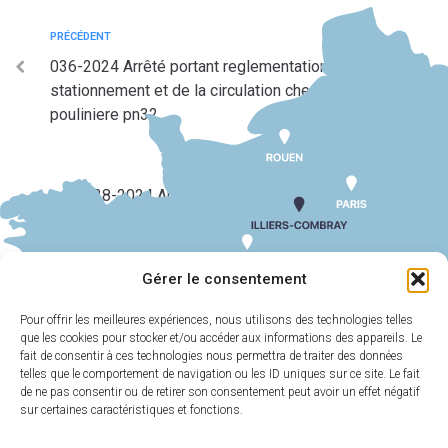
PRÉCÉDENT
036-2024 Arrêté portant reglementation du
stationnement et de la circulation chemin de la
pouliniere pn32
SUIV
038-2024 Arrêté municipal portant permis de
stationner un echafaudage 13 rue des trois maries
Gérer le consentement
Pour offrir les meilleures expériences, nous utilisons des technologies telles
que les cookies pour stocker et/ou accéder aux informations des appareils. Le
MAIRIE
HORAIRES
D'ILLIERS-
D'OUVERTURE
fait de consentir à ces technologies nous permettra de traiter des données
COMBRAY
telles que le comportement de navigation ou les ID uniques sur ce site. Le fait
Du lundi au
de ne pas consentir ou de retirer son consentement peut avoir un effet négatif
11 Rue Philebert
vendredi :
9h00-
sur certaines caractéristiques et fonctions.
Poulain
12h00 et 13h30-
28120 Illiers-
17h30