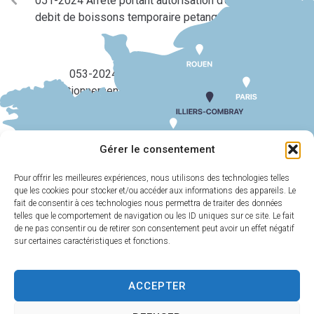
051-2024 Arrêté portant autorisation d’ouverture d’un
debit de boissons temporaire petanque
SUIV
053-2024 Arrêté portant reglementation du
stationnement et de la circulation 12-14 rue du
docteur proust
Gérer le consentement
Pour offrir les meilleures expériences, nous utilisons des technologies telles
que les cookies pour stocker et/ou accéder aux informations des appareils. Le
MAIRIE
HORAIRES
D'ILLIERS-
D'OUVERTURE
fait de consentir à ces technologies nous permettra de traiter des données
COMBRAY
telles que le comportement de navigation ou les ID uniques sur ce site. Le fait
Du lundi au
de ne pas consentir ou de retirer son consentement peut avoir un effet négatif
11 Rue Philebert
vendredi :
9h00-
sur certaines caractéristiques et fonctions.
Poulain
12h00 et 13h30-
28120 Illiers-
17h30
Combray
ACCEPTER
Samedi :
9h00-
02 37 24 00 05
12h00