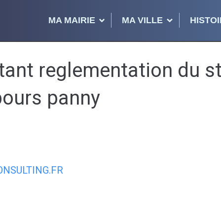
MA MAIRIE
MA VILLE
HISTOI
tant reglementation du s
ebours panny
NSULTING.FR