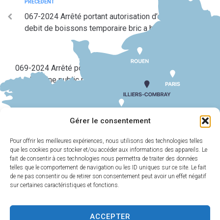
PRÉCÉDENT
067-2024 Arrêté portant autorisation d’ouverture d’un
debit de boissons temporaire bric a brac asspic
SUIV
069-2024 Arrêté portant autorisation d’occupation du
domaine public pour animation musicale place de
l’eglise
Gérer le consentement
Pour offrir les meilleures expériences, nous utilisons des technologies telles
que les cookies pour stocker et/ou accéder aux informations des appareils. Le
MAIRIE
HORAIRES
D'ILLIERS-
D'OUVERTURE
fait de consentir à ces technologies nous permettra de traiter des données
COMBRAY
telles que le comportement de navigation ou les ID uniques sur ce site. Le fait
Du lundi au
de ne pas consentir ou de retirer son consentement peut avoir un effet négatif
11 Rue Philebert
vendredi :
9h00-
sur certaines caractéristiques et fonctions.
Poulain
12h00 et 13h30-
28120 Illiers-
17h30
Combray
ACCEPTER