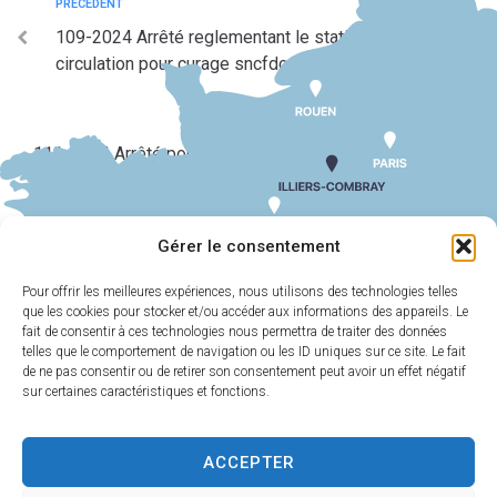
PRÉCÉDENT
109-2024 Arrêté reglementant le stationnement et la
circulation pour curage sncfdocx2
SUIV
111-2024 Arrêté portant autorisation d’ouverture d’un
debit de boissons temporaire marcel festoch
Gérer le consentement
Pour offrir les meilleures expériences, nous utilisons des technologies telles
que les cookies pour stocker et/ou accéder aux informations des appareils. Le
MAIRIE
HORAIRES
D'ILLIERS-
D'OUVERTURE
fait de consentir à ces technologies nous permettra de traiter des données
COMBRAY
telles que le comportement de navigation ou les ID uniques sur ce site. Le fait
Du lundi au
de ne pas consentir ou de retirer son consentement peut avoir un effet négatif
11 Rue Philebert
vendredi :
9h00-
sur certaines caractéristiques et fonctions.
Poulain
12h00 et 13h30-
28120 Illiers-
17h30
Combray
ACCEPTER
Samedi :
9h00-
02 37 24 00 05
12h00