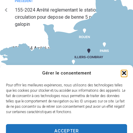
PRÉCÉDENT
155-2024 Arrêté reglementant le stationnement et la
circulation pour depose de benne 5 rue du docteur
galopin
SUIV
157-2024 Arrêté reglementant la circulation en ville
pour le parcours du flambeau islerien
Gérer le consentement
Pour offrir les meilleures expériences, nous utilisons des technologies telles
que les cookies pour stocker et/ou accéder aux informations des appareils. Le
MAIRIE
HORAIRES
D'ILLIERS-
D'OUVERTURE
fait de consentir à ces technologies nous permettra de traiter des données
COMBRAY
telles que le comportement de navigation ou les ID uniques sur ce site. Le fait
Du lundi au
de ne pas consentir ou de retirer son consentement peut avoir un effet négatif
11 Rue Philebert
vendredi :
9h00-
sur certaines caractéristiques et fonctions.
Poulain
12h00 et 13h30-
28120 Illiers-
17h30
Combray
ACCEPTER