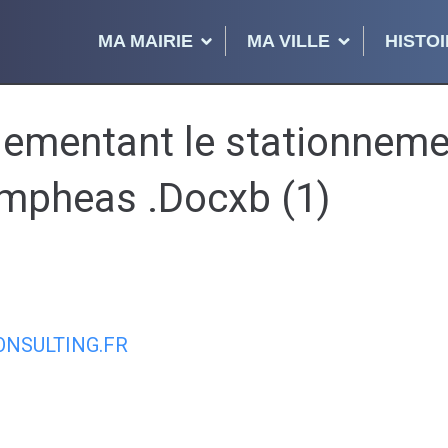
MA MAIRIE
MA VILLE
HISTOI
ementant le stationnemen
ympheas .Docxb (1)
NSULTING.FR