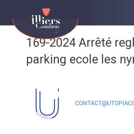
contenu
principal
169-2024 Arrêté regl
parking ecole les n
CONTACT@UTOPIACO