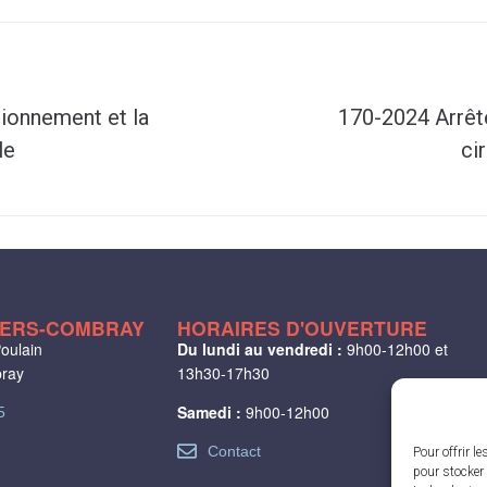
tionnement et la
170-2024 Arrêté
le
ci
LIERS-COMBRAY
HORAIRES D'OUVERTURE
oulain
Du lundi au vendredi :
9h00-12h00 et
bray
13h30-17h30
Samedi :
9h00-12h00
5
Contact
Pour offrir l
pour stocker 