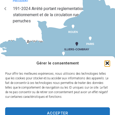
PRÉCÉDENT
191-2024 Arrêté portant reglementation du
stationnement et de la circulation rue du breuil les
perruches
SUIV
193-2024 Arrêté reglementant le stationnement et la
circulation rue philebert poulain docx2.
Gérer le consentement
Pour offrir les meilleures expériences, nous utilisons des technologies telles
que les cookies pour stocker et/ou accéder aux informations des appareils. Le
MAIRIE
HORAIRES
D'ILLIERS-
D'OUVERTURE
fait de consentir à ces technologies nous permettra de traiter des données
COMBRAY
telles que le comportement de navigation ou les ID uniques sur ce site. Le fait
Du lundi au
de ne pas consentir ou de retirer son consentement peut avoir un effet négatif
11 Rue Philebert
vendredi :
9h00-
sur certaines caractéristiques et fonctions.
Poulain
12h00 et 13h30-
28120 Illiers-
17h30
Combray
ACCEPTER