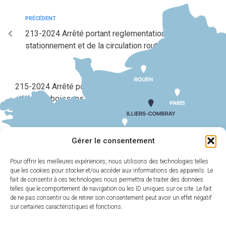
PRÉCÉDENT
213-2024 Arrêté portant reglementation du
stationnement et de la circulation route de courville
SUIV
215-2024 Arrêté portant autorisation d’ouverture d’un
debit de boissons temporaire ape les petits marcel
bal halloween
Gérer le consentement
Pour offrir les meilleures expériences, nous utilisons des technologies telles
que les cookies pour stocker et/ou accéder aux informations des appareils. Le
MAIRIE
HORAIRES
D'ILLIERS-
D'OUVERTURE
fait de consentir à ces technologies nous permettra de traiter des données
COMBRAY
telles que le comportement de navigation ou les ID uniques sur ce site. Le fait
Du lundi au
de ne pas consentir ou de retirer son consentement peut avoir un effet négatif
11 Rue Philebert
vendredi :
9h00-
sur certaines caractéristiques et fonctions.
Poulain
12h00 et 13h30-
28120 Illiers-
17h30