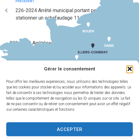
PRÉCÉDENT
226-2024 Arrêté municipal portant permis de
stationner un echafaudage 11 rue du docteur galopin
SUIV
228-2024 Arrêté reglementant le stationnement et la
circulation 10 rue saint hilairedocx
Gérer le consentement
Pour offrir les meilleures expériences, nous utilisons des technologies telles
que les cookies pour stocker et/ou accéder aux informations des appareils. Le
MAIRIE
HORAIRES
D'ILLIERS-
D'OUVERTURE
fait de consentir à ces technologies nous permettra de traiter des données
COMBRAY
telles que le comportement de navigation ou les ID uniques sur ce site. Le fait
Du lundi au
de ne pas consentir ou de retirer son consentement peut avoir un effet négatif
11 Rue Philebert
vendredi :
9h00-
sur certaines caractéristiques et fonctions.
Poulain
12h00 et 13h30-
28120 Illiers-
17h30
Combray
ACCEPTER
Samedi :
9h00-
02 37 24 00 05
12h00