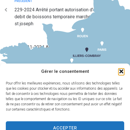
PRÉCÉDENT
229-2024 Arrêté portant autorisation d’ouverture d’un
debit de boissons temporaire marche de noel apel
st joseph
SUIV
231-2024 Arrêté municipal portant permis de
stationner un echafaudage 20 bis rue saint hilaire
Gérer le consentement
Pour offrir les meilleures expériences, nous utilisons des technologies telles
que les cookies pour stocker et/ou accéder aux informations des appareils. Le
MAIRIE
HORAIRES
D'ILLIERS-
D'OUVERTURE
fait de consentir à ces technologies nous permettra de traiter des données
COMBRAY
telles que le comportement de navigation ou les ID uniques sur ce site. Le fait
Du lundi au
de ne pas consentir ou de retirer son consentement peut avoir un effet négatif
11 Rue Philebert
vendredi :
9h00-
sur certaines caractéristiques et fonctions.
Poulain
12h00 et 13h30-
28120 Illiers-
17h30
Combray
ACCEPTER