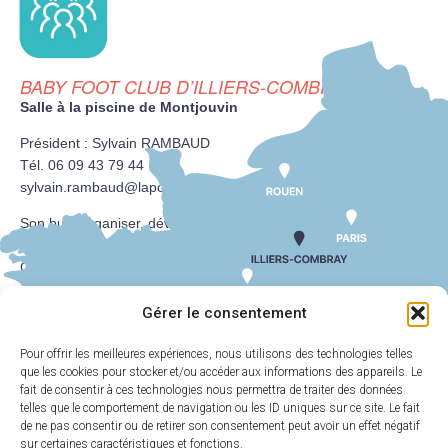
BABY FOOT CLUB D’ILLIERS-COMBRAY
Salle à la piscine de Montjouvin
Président : Sylvain RAMBAUD
Tél. 06 09 43 79 44
sylvain.rambaud@laposte.net
Son but : organiser, développer et favoriser la pratique du
babyfoot au bénéfice du plus grand nombre. Il participe au
Championnat de France des Clubs.
Gérer le consentement
Pour offrir les meilleures expériences, nous utilisons des technologies telles
que les cookies pour stocker et/ou accéder aux informations des appareils. Le
MAIRIE
HORAIRES
D'ILLIERS-
D'OUVERTURE
fait de consentir à ces technologies nous permettra de traiter des données
COMBRAY
telles que le comportement de navigation ou les ID uniques sur ce site. Le fait
Du lundi au
de ne pas consentir ou de retirer son consentement peut avoir un effet négatif
11 Rue Philebert
vendredi :
9h00-
sur certaines caractéristiques et fonctions.