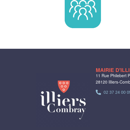
MAIRIE D'IL
11 Rue Philebert P
28120 Illiers-Com
02 37 24 00 0