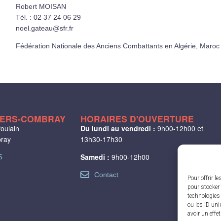
Robert MOISAN
Tél. : 02 37 24 06 29
noel.gateau@sfr.fr
Fédération Nationale des Anciens Combattants en Algérie, Maroc 
LIERS-COMBRAY
HORAIRES D'OUVERTURE
oulain
Du lundi au vendredi :
9h00-12h00 et
bray
13h30-17h30
Samedi :
9h00-12h00
5
Contact
Pour offrir l
pour stocker 
technologies
ou les ID uni
avoir un effe