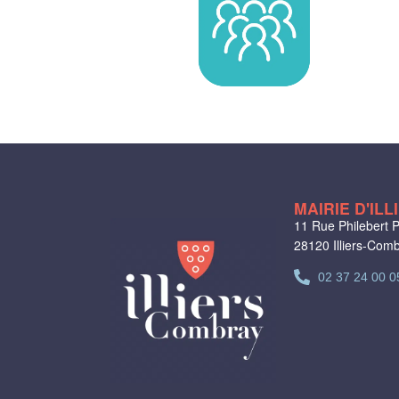
MAIRIE D'IL
11 Rue Philebert P
28120 Illiers-Com
02 37 24 00 0