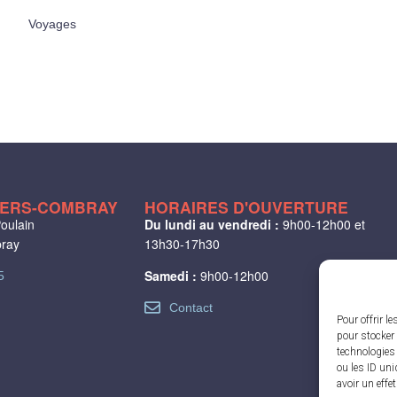
Voyages
LIERS-COMBRAY
HORAIRES D'OUVERTURE
oulain
Du lundi au vendredi :
9h00-12h00 et
bray
13h30-17h30
Samedi :
9h00-12h00
5
Contact
Pour offrir l
pour stocker 
technologies
ou les ID uni
avoir un effe