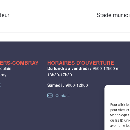
teur
Stade municip
LIERS-COMBRAY
HORAIRES D'OUVERTURE
oulain
Du lundi au vendredi :
9h00-12h00 et
bray
13h30-17h30
Samedi :
9h00-12h00
5
Contact
Pour offrir l
pour stocker 
technologies
ou les ID uni
avoir un effe