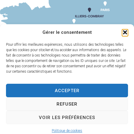
SUIV
Ecole de musique
Gérer le consentement
Pour offrir les meilleures expériences, nous utilisons des technologies telles
que les cookies pour stocker et/ou accéder aux informations des appareils. Le
MAIRIE
HORAIRES
D'ILLIERS-
D'OUVERTURE
fait de consentir à ces technologies nous permettra de traiter des données
COMBRAY
telles que le comportement de navigation ou les ID uniques sur ce site. Le fait
Du lundi au
de ne pas consentir ou de retirer son consentement peut avoir un effet négatif
11 Rue Philebert
vendredi :
9h00-
sur certaines caractéristiques et fonctions.
Poulain
12h00 et 13h30-
28120 Illiers-
17h30
Combray
ACCEPTER
Samedi :
9h00-
02 37 24 00 05
12h00
REFUSER
Contact
VOIR LES PRÉFÉRENCES
Plan
Accessi
Confiden
Mentions
Illiers-Combray 2025 -
Politique de cookies
du site
bilité
tialité
légales
Propulsé par Utopia