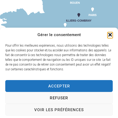
SUIV
ECOLE SAINT JOSEPH
Gérer le consentement
Pour offrir les meilleures expériences, nous utilisons des technologies telles
que les cookies pour stocker et/ou accéder aux informations des appareils. Le
MAIRIE
HORAIRES
D'ILLIERS-
D'OUVERTURE
fait de consentir à ces technologies nous permettra de traiter des données
COMBRAY
telles que le comportement de navigation ou les ID uniques sur ce site. Le fait
Du lundi au
de ne pas consentir ou de retirer son consentement peut avoir un effet négatif
11 Rue Philebert
vendredi :
9h00-
sur certaines caractéristiques et fonctions.
Poulain
12h00 et 13h30-
28120 Illiers-
17h30
Combray
ACCEPTER
Samedi :
9h00-
02 37 24 00 05
12h00
REFUSER
Contact
VOIR LES PRÉFÉRENCES
Plan
Accessi
Confiden
Mentions
Illiers-Combray 2025 -