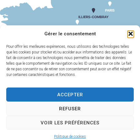
SUIV
Jardin médiéval
Gérer le consentement
Pour offrir les meilleures expériences, nous utilisons des technologies telles
que les cookies pour stocker et/ou accéder aux informations des appareils. Le
MAIRIE
HORAIRES
D'ILLIERS-
D'OUVERTURE
fait de consentir à ces technologies nous permettra de traiter des données
COMBRAY
telles que le comportement de navigation ou les ID uniques sur ce site. Le fait
Du lundi au
de ne pas consentir ou de retirer son consentement peut avoir un effet négatif
11 Rue Philebert
vendredi :
9h00-
sur certaines caractéristiques et fonctions.
Poulain
12h00 et 13h30-
28120 Illiers-
17h30
Combray
ACCEPTER
Samedi :
9h00-
02 37 24 00 05
12h00
REFUSER
Contact
VOIR LES PRÉFÉRENCES
Plan
Accessi
Confiden
Mentions
Illiers-Combray 2025 -
Politique de cookies
du site
bilité
tialité
légales
Propulsé par Utopia