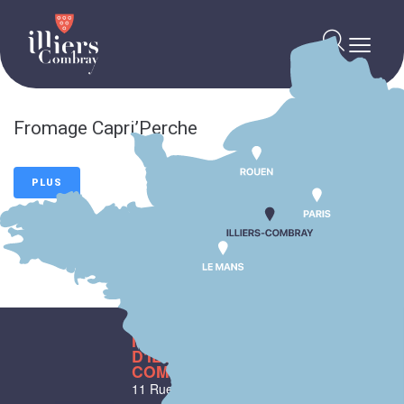
contenu
principal
Fromage Capri’Perche
PLUS
MAIRIE
HORAIRES
D'ILLIERS-
D'OUVERTURE
COMBRAY
Du lundi au
11 Rue Philebert
vendredi :
9h00-