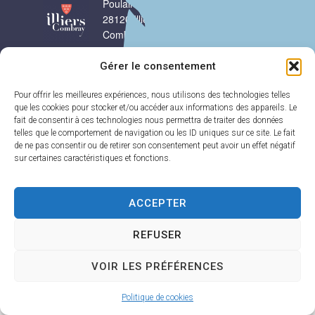
Poulain
12h00 et 13h30-
28120 Illiers-
17h30
Combray
Samedi :
9h00-
02 37 24 00 05
12h00
Gérer le consentement
Contact
Pour offrir les meilleures expériences, nous utilisons des technologies telles
que les cookies pour stocker et/ou accéder aux informations des appareils. Le
fait de consentir à ces technologies nous permettra de traiter des données
Plan
Accessi
Confiden
Mentions
Illiers-Combray 2025 -
telles que le comportement de navigation ou les ID uniques sur ce site. Le fait
du site
bilité
tialité
légales
Propulsé par Utopia
de ne pas consentir ou de retirer son consentement peut avoir un effet négatif
sur certaines caractéristiques et fonctions.
ACCEPTER
REFUSER
VOIR LES PRÉFÉRENCES
Politique de cookies