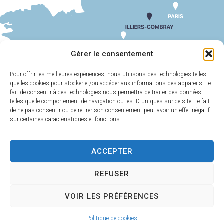
SUIV
CM 22 SEPTEMBRE 2022
Gérer le consentement
Pour offrir les meilleures expériences, nous utilisons des technologies telles
que les cookies pour stocker et/ou accéder aux informations des appareils. Le
MAIRIE
HORAIRES
D'ILLIERS-
D'OUVERTURE
fait de consentir à ces technologies nous permettra de traiter des données
COMBRAY
telles que le comportement de navigation ou les ID uniques sur ce site. Le fait
Du lundi au
de ne pas consentir ou de retirer son consentement peut avoir un effet négatif
11 Rue Philebert
vendredi :
9h00-
sur certaines caractéristiques et fonctions.
Poulain
12h00 et 13h30-
28120 Illiers-
17h30
Combray
ACCEPTER
Samedi :
9h00-
02 37 24 00 05
12h00
REFUSER
Contact
VOIR LES PRÉFÉRENCES
Plan
Accessi
Confiden
Mentions
Illiers-Combray 2025 -
Politique de cookies
du site
bilité
tialité
légales
Propulsé par Utopia