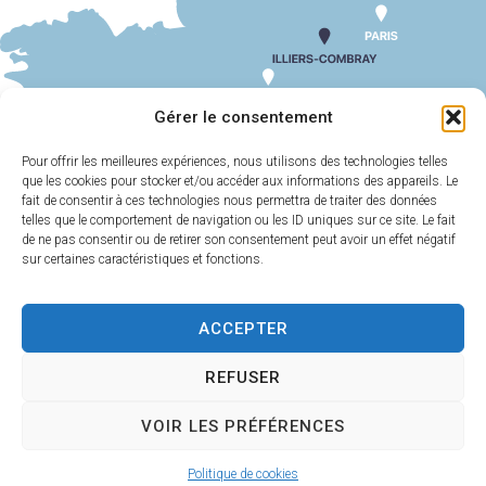
SUIV
CM 13 JUIN 2024
Gérer le consentement
Pour offrir les meilleures expériences, nous utilisons des technologies telles
que les cookies pour stocker et/ou accéder aux informations des appareils. Le
MAIRIE
HORAIRES
D'ILLIERS-
D'OUVERTURE
fait de consentir à ces technologies nous permettra de traiter des données
COMBRAY
telles que le comportement de navigation ou les ID uniques sur ce site. Le fait
Du lundi au
de ne pas consentir ou de retirer son consentement peut avoir un effet négatif
11 Rue Philebert
vendredi :
9h00-
sur certaines caractéristiques et fonctions.
Poulain
12h00 et 13h30-
28120 Illiers-
17h30
Combray
ACCEPTER
Samedi :
9h00-
02 37 24 00 05
12h00
REFUSER
Contact
VOIR LES PRÉFÉRENCES
Plan
Accessi
Confiden
Mentions
Illiers-Combray 2025 -
Politique de cookies
du site
bilité
tialité
légales
Propulsé par Utopia