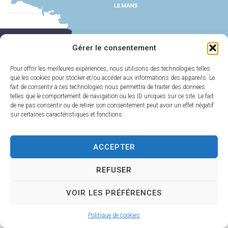
MAIRIE
HORAIRES
Gérer le consentement
D'ILLIERS-
D'OUVERTURE
COMBRAY
Du lundi au
Pour offrir les meilleures expériences, nous utilisons des technologies telles
11 Rue Philebert
vendredi :
9h00-
que les cookies pour stocker et/ou accéder aux informations des appareils. Le
Poulain
12h00 et 13h30-
fait de consentir à ces technologies nous permettra de traiter des données
28120 Illiers-
telles que le comportement de navigation ou les ID uniques sur ce site. Le fait
17h30
de ne pas consentir ou de retirer son consentement peut avoir un effet négatif
Combray
sur certaines caractéristiques et fonctions.
Samedi :
9h00-
02 37 24 00 05
12h00
ACCEPTER
Contact
REFUSER
Plan
Accessi
Confiden
Mentions
Illiers-Combray 2025 -
du site
bilité
tialité
légales
Propulsé par Utopia
VOIR LES PRÉFÉRENCES
Politique de cookies