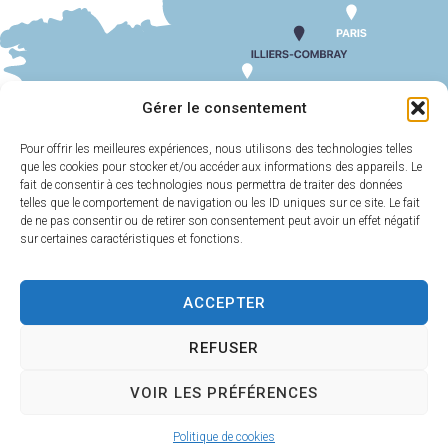
SUIV
Paul ARVISET
Gérer le consentement
Pour offrir les meilleures expériences, nous utilisons des technologies telles
que les cookies pour stocker et/ou accéder aux informations des appareils. Le
MAIRIE
HORAIRES
D'ILLIERS-
D'OUVERTURE
fait de consentir à ces technologies nous permettra de traiter des données
COMBRAY
telles que le comportement de navigation ou les ID uniques sur ce site. Le fait
Du lundi au
de ne pas consentir ou de retirer son consentement peut avoir un effet négatif
11 Rue Philebert
vendredi :
9h00-
sur certaines caractéristiques et fonctions.
Poulain
12h00 et 13h30-
28120 Illiers-
17h30
Combray
ACCEPTER
Samedi :
9h00-
02 37 24 00 05
12h00
REFUSER
Contact
VOIR LES PRÉFÉRENCES
Plan
Accessi
Confiden
Mentions
Illiers-Combray 2025 -
Politique de cookies
du site
bilité
tialité
légales
Propulsé par Utopia