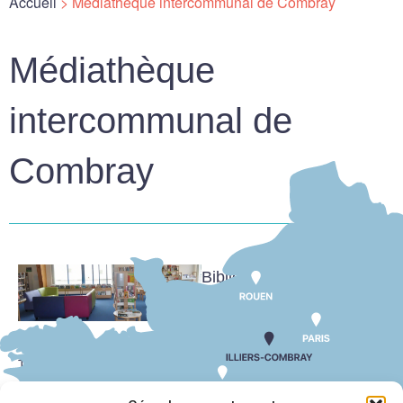
Accueil
>
Médiathèque intercommunal de Combray
Médiathèque
intercommunal de
Combray
Bibliothèque, ludothèque,
animations
Avenue des Gloriettes,
28120 Illiers-Combray
Téléphone :
02 37 24 17 85