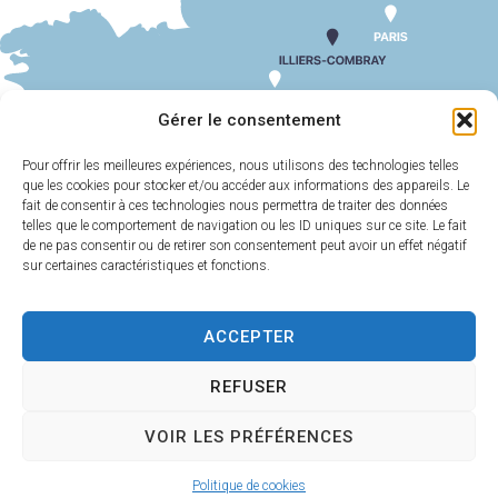
SUIV
MENU CANTINE 27 AVRIL AU 01 MAI 2026
Gérer le consentement
Pour offrir les meilleures expériences, nous utilisons des technologies telles
que les cookies pour stocker et/ou accéder aux informations des appareils. Le
MAIRIE
HORAIRES
D'ILLIERS-
D'OUVERTURE
fait de consentir à ces technologies nous permettra de traiter des données
COMBRAY
telles que le comportement de navigation ou les ID uniques sur ce site. Le fait
Du lundi au
de ne pas consentir ou de retirer son consentement peut avoir un effet négatif
11 Rue Philebert
vendredi :
9h00-
sur certaines caractéristiques et fonctions.
Poulain
12h00 et 13h30-
28120 Illiers-
17h30
Combray
ACCEPTER
Samedi :
9h00-
02 37 24 00 05
12h00
REFUSER
Contact
VOIR LES PRÉFÉRENCES
Plan
Accessi
Confiden
Mentions
Illiers-Combray 2025 -
Politique de cookies
du site
bilité
tialité
légales
Propulsé par Utopia