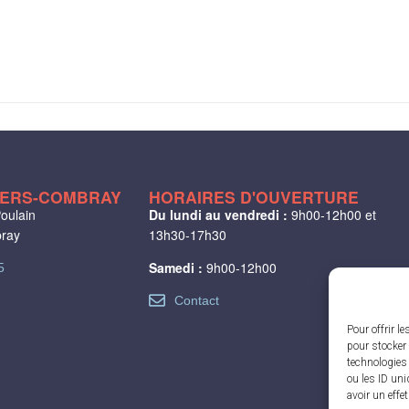
LIERS-COMBRAY
HORAIRES D'OUVERTURE
oulain
Du lundi au vendredi :
9h00-12h00 et
bray
13h30-17h30
Samedi :
9h00-12h00
5
Contact
Pour offrir l
pour stocker 
technologies
ou les ID uni
avoir un effe