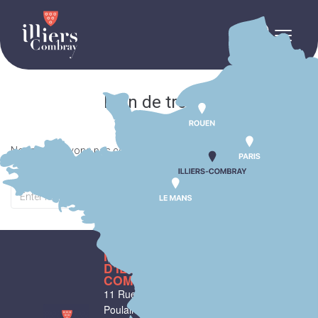
contenu
principal
Rien de trouvé
Nous ne trouvons pas ce que vous cherchez. Merci d’effectuer une
recherche.
MAIRIE
HORAIRES
D'ILLIERS-
D'OUVERTURE
COMBRAY
Du lundi au
11 Rue Philebert
vendredi :
9h00-
Poulain
12h00 et 13h30-