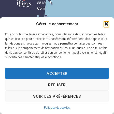
28120 Illiers-
17h30
Combray
Samedi :
9h00-
02 37 24 00 05
12h00
Gérer le consentement
Contact
Pour offrir les meilleures expériences, nous utilisons des technologies telles
que les cookies pour stocker et/ou accéder aux informations des appareils. Le
Plan
Accessi
Confiden
Mentions
Illiers-Combray 2025 -
fait de consentir à ces technologies nous permettra de traiter des données
du site
bilité
tialité
légales
Propulsé par Utopia
telles que le comportement de navigation ou les ID uniques sur ce site. Le fait
de ne pas consentir ou de retirer son consentement peut avoir un effet négatif
sur certaines caractéristiques et fonctions.
ACCEPTER
REFUSER
VOIR LES PRÉFÉRENCES
Politique de cookies