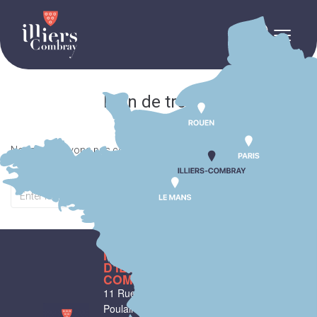
contenu
principal
Rien de trouvé
Nous ne trouvons pas ce que vous cherchez. Merci d’effectuer une
recherche.
MAIRIE
HORAIRES
D'ILLIERS-
D'OUVERTURE
COMBRAY
Du lundi au
11 Rue Philebert
vendredi :
9h00-
Poulain
12h00 et 13h30-