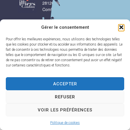
28120 Illiers-
17h30
Combray
Samedi :
9h00-
02 37 24 00 05
12h00
Gérer le consentement
Contact
Pour offrir les meilleures expériences, nous utilisons des technologies telles
que les cookies pour stocker et/ou accéder aux informations des appareils. Le
Plan
Accessi
Confiden
Mentions
Illiers-Combray 2025 -
fait de consentir à ces technologies nous permettra de traiter des données
du site
bilité
tialité
légales
Propulsé par Utopia
telles que le comportement de navigation ou les ID uniques sur ce site. Le fait
de ne pas consentir ou de retirer son consentement peut avoir un effet négatif
sur certaines caractéristiques et fonctions.
ACCEPTER
REFUSER
VOIR LES PRÉFÉRENCES
Politique de cookies