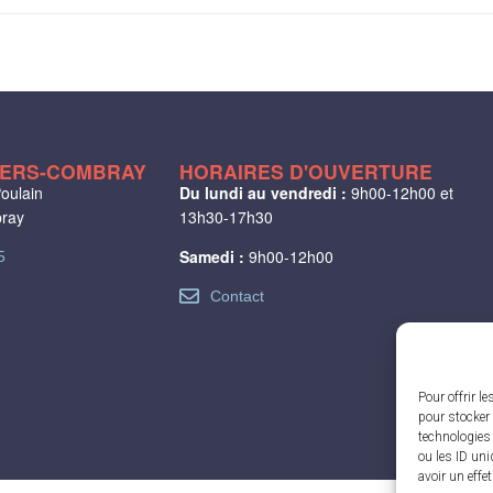
LIERS-COMBRAY
HORAIRES D'OUVERTURE
oulain
Du lundi au vendredi :
9h00-12h00 et
bray
13h30-17h30
Samedi :
9h00-12h00
5
Contact
Pour offrir l
pour stocker 
technologies
ou les ID uni
avoir un effe