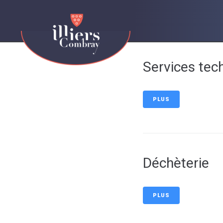
contenu
principal
Services tec
PLUS
Déchèterie
PLUS