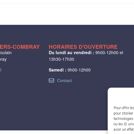
LIERS-COMBRAY
HORAIRES D'OUVERTURE
oulain
Du lundi au vendredi :
9h00-12h00 et
bray
13h30-17h30
Samedi :
9h00-12h00
5
Contact
Pour offrir l
pour stocker 
technologies
ou les ID uni
avoir un effe