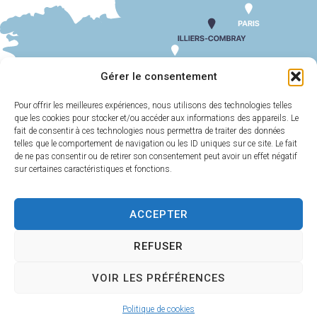
SUIV
ODJ CM 3 AVRIL 2025
Gérer le consentement
Pour offrir les meilleures expériences, nous utilisons des technologies telles
que les cookies pour stocker et/ou accéder aux informations des appareils. Le
MAIRIE
HORAIRES
D'ILLIERS-
D'OUVERTURE
fait de consentir à ces technologies nous permettra de traiter des données
COMBRAY
telles que le comportement de navigation ou les ID uniques sur ce site. Le fait
Du lundi au
de ne pas consentir ou de retirer son consentement peut avoir un effet négatif
11 Rue Philebert
vendredi :
9h00-
sur certaines caractéristiques et fonctions.
Poulain
12h00 et 13h30-
28120 Illiers-
17h30
Combray
ACCEPTER
Samedi :
9h00-
02 37 24 00 05
12h00
REFUSER
Contact
VOIR LES PRÉFÉRENCES
Plan
Accessi
Confiden
Mentions
Illiers-Combray 2025 -
Politique de cookies
du site
bilité
tialité
légales
Propulsé par Utopia