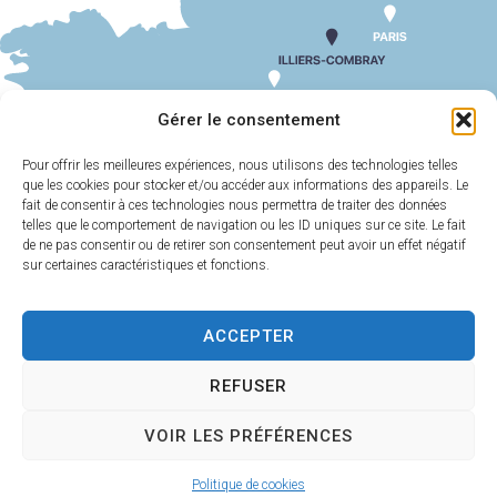
SUIV
ODJ CM 05 JUIN 2025
Gérer le consentement
Pour offrir les meilleures expériences, nous utilisons des technologies telles
que les cookies pour stocker et/ou accéder aux informations des appareils. Le
MAIRIE
HORAIRES
D'ILLIERS-
D'OUVERTURE
fait de consentir à ces technologies nous permettra de traiter des données
COMBRAY
telles que le comportement de navigation ou les ID uniques sur ce site. Le fait
Du lundi au
de ne pas consentir ou de retirer son consentement peut avoir un effet négatif
11 Rue Philebert
vendredi :
9h00-
sur certaines caractéristiques et fonctions.
Poulain
12h00 et 13h30-
28120 Illiers-
17h30
Combray
ACCEPTER
Samedi :
9h00-
02 37 24 00 05
12h00
REFUSER
Contact
VOIR LES PRÉFÉRENCES
Plan
Accessi
Confiden
Mentions
Illiers-Combray 2025 -
Politique de cookies
du site
bilité
tialité
légales
Propulsé par Utopia