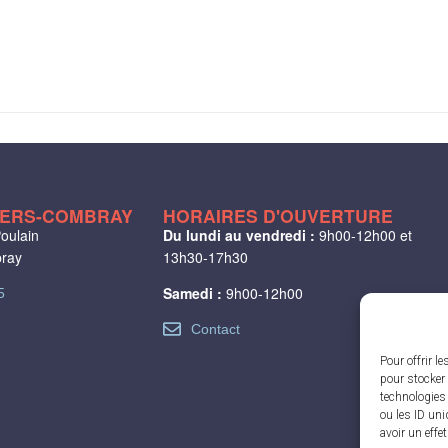
LIERS-COMBRAY
HORAIRES D'OUVERTURE
oulain
Du lundi au vendredi :
9h00-12h00 et
bray
13h30-17h30
Samedi :
9h00-12h00
5
Contact
Pour offrir l
pour stocker 
technologies
ou les ID uni
avoir un effe